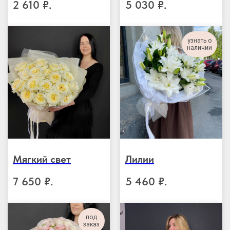
2 610
₽.
5 030
₽.
узнать о
наличии
Мягкий свет
Лилии
7 650
₽.
5 460
₽.
под
заказ