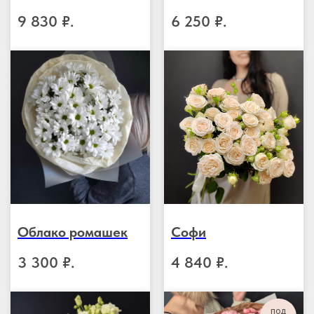
9 830
₽.
6 250
₽.
Облако ромашек
Софи
3 300
₽.
4 840
₽.
под