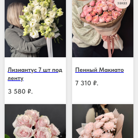
заказ
Лизиантус 7 шт под
Пенный Макиато
ленту
7 310
₽.
3 580
₽.