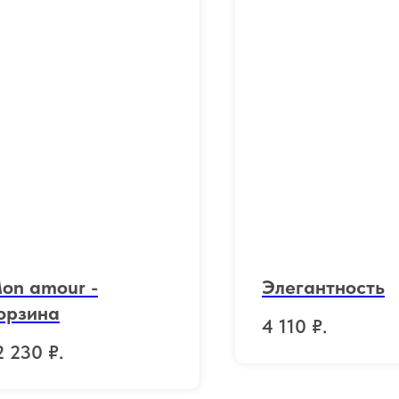
on amour -
Элегантность
орзина
4 110
₽.
2 230
₽.