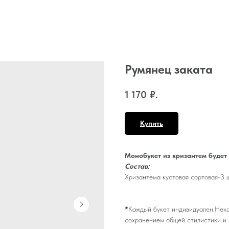
Румянец заката
1 170
₽.
Купить
Монобукет из хризантем будет
Состав:
Хризантема кустовая сортовая-3 ш
*
Каждый букет индивидуален.Неко
сохранением общей стилистики и 