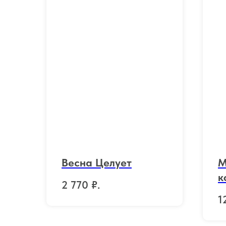
Весна Целует
M
к
2 770
₽.
1