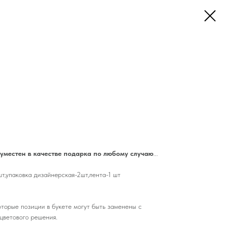
 уместен в качестве подарка по любому случаю
...
т,упаковка дизайнерская-2шт,лента-1 шт
торые позиции в букете могут быть заменены с
цветового решения.