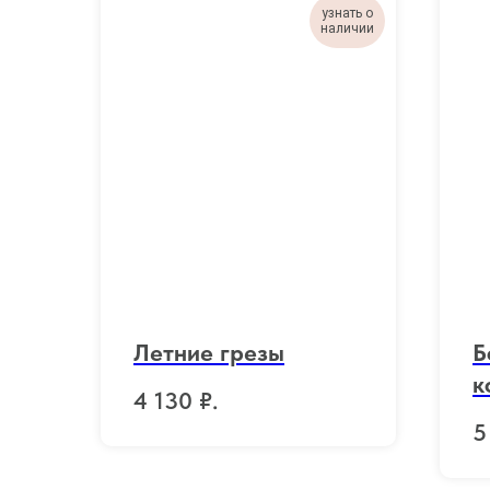
узнать о
наличии
Летние грезы
Б
к
4 130
₽.
5