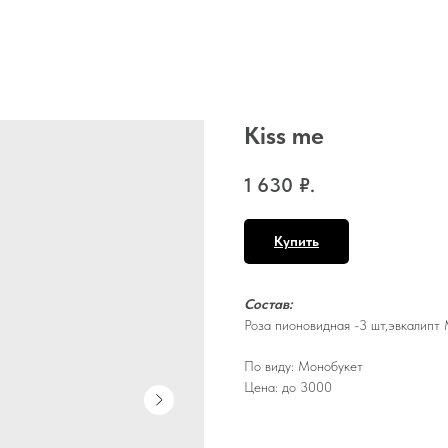
Kiss me
1 630
₽.
Купить
Состав:
Роза пионовидная -3 шт,эвкалипт М
По виду: Монобукет
Цена: до 3000