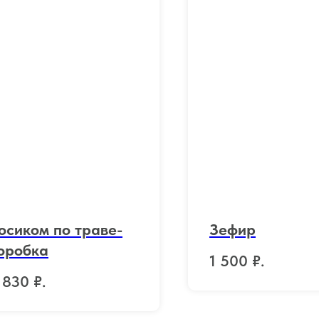
осиком по траве-
Зефир
оробка
1 500
₽.
 830
₽.