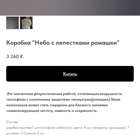
Коробка "Небо с лепестками ромашки"
3 260
₽.
Купить
Это элегантная флористическая работа, сочетающая воздушность
гипсофилы с солнечными акцентами танацетума(ромашки).Такая
композиция может стать подарком для близкого человека,
символизирующая чистоту, нежность и искренность.
Состав:
коробка круглая-1 шт.гипсофила небесного цвета-4 шт, танацетум (ромашка)-7
шт,оазис-0.5,лента-2 шт.