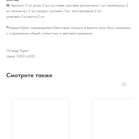
М
Гермини-5 шт, роза-5 шт, кустовая сортовая хризантема-1 шт, хамелациум-2
шт, лизиантус-2 шт, лагурус сухоцвет-5шт, альстромерия-2 шт,
упаковка-2шт,лента-2 шт
*
Каждый букет индивидуален.Некоторые позиции в букете могут быть заменены
с сохранением общей стилистики и цветового решения.
По виду: Букет
Цена: 3000-6000
Смотрите также