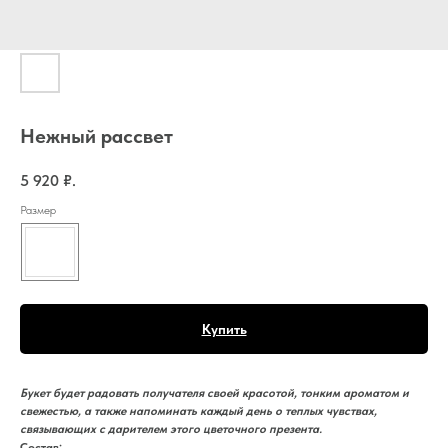
Нежный рассвет
5 920
₽.
Размер
Купить
Букет будет радовать получателя своей красотой, тонким ароматом и
свежестью, а также напоминать каждый день о теплых чувствах,
связывающих с дарителем этого цветочного презента.
Состав: