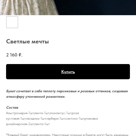
Светлые мечты
2 160
₽.
Купить
Букет сочетает в себе теплоту персиковых и розовых оттенков, создавая
атмосферу утонченной романтики.
Состав
:
Альстромерия-1шт,лента-1шт,лизиантус-1шт,роза
кустовая-1шт,гвоздика-1шт,гербера-1шт,сантини-1шт,упаковка
дизайнерская-2шт,лента-1шт
*Каждый букет индивидуален. Некоторые позиции в букете могут быть заменены